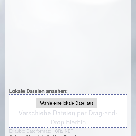
Lokale Dateien ansehen:
Wähle eine lokale Datei aus
Verschiebe Dateien per Drag-and-
Drop hierhin
Erlaubte Dateiformate:: CR2,NEF