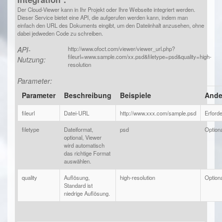
Der Cloud-Viewer kann in Ihr Projekt oder Ihre Webseite integriert werden.
Dieser Service bietet eine API, die aufgerufen werden kann, indem man
einfach den URL des Dokuments eingibt, um den Dateiinhalt anzusehen, ohne
dabei jedweden Code zu schreiben.
API-
http://www.ofoct.com/viewer/viewer_url.php?
fileurl=www.sample.com/xx.psd&filetype=psd&quality=high-
Nutzung:
resolution
Parameter:
Parameter
Beschreibung
Beispiele
Ande
fileurl
Datei-URL
http://www.xxx.com/sample.psd
Erforde
filetype
Dateiformat,
psd
Optiona
optional, Viewer
wird automatisch
das richtige Format
auswählen.
quality
Auflösung,
high-resolution
Optiona
Standard ist
niedrige Auflösung.