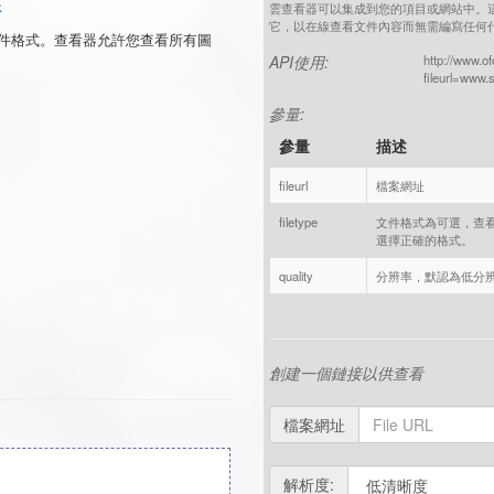
器
雲查看器可以集成到您的項目或網站中。這
它，以在線查看文件內容而無需編寫任何
使用的文件格式。查看器允許您查看所有圖
API使用:
http://www.o
fileurl=www.
參量:
參量
描述
fileurl
檔案網址
filetype
文件格式為可選，查
選擇正確的格式。
quality
分辨率，默認為低分
創建一個鏈接以供查看
檔案網址
解析度: