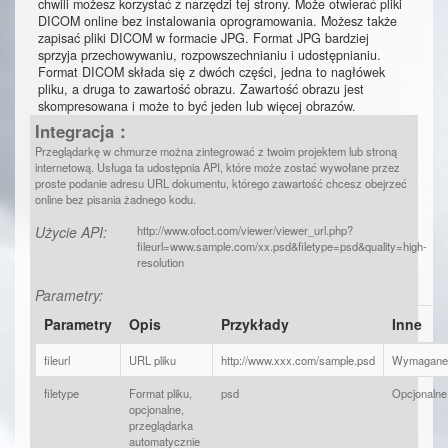
chwili możesz korzystać z narzędzi tej strony. Może otwierać pliki
DICOM online bez instalowania oprogramowania. Możesz także
zapisać pliki DICOM w formacie JPG. Format JPG bardziej
sprzyja przechowywaniu, rozpowszechnianiu i udostępnianiu.
Format DICOM składa się z dwóch części, jedna to nagłówek
pliku, a druga to zawartość obrazu. Zawartość obrazu jest
skompresowana i może to być jeden lub więcej obrazów.
Integracja：
Przeglądarkę w chmurze można zintegrować z twoim projektem lub stroną
internetową. Usługa ta udostępnia API, które może zostać wywołane przez
proste podanie adresu URL dokumentu, którego zawartość chcesz obejrzeć
online bez pisania żadnego kodu.
Użycie API:
http://www.ofoct.com/viewer/viewer_url.php?
fileurl=www.sample.com/xx.psd&filetype=psd&quality=high-
resolution
Parametry:
Parametry
Opis
Przykłady
Inne
fileurl
URL pliku
http://www.xxx.com/sample.psd
Wymagane
filetype
Format pliku,
psd
Opcjonalne
opcjonalne,
przeglądarka
automatycznie