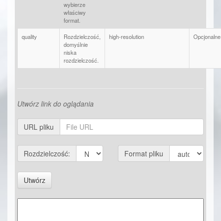
wybierze
właściwy
format.
quality
Rozdzielczość,
high-resolution
Opcjonalne
domyślnie
niska
rozdzielczość.
Utwórz link do oglądania
URL pliku
Rozdzielczość:
Format pliku
Utwórz