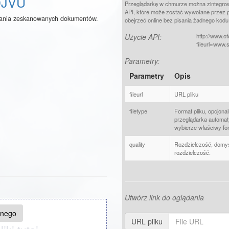
DJVU
Przeglądarkę w chmurze można zintegrowa
API, które może zostać wywołane przez 
wania zeskanowanych dokumentów.
obejrzeć online bez pisania żadnego kodu
Użycie API:
http://www.o
fileurl=www.
Parametry:
Parametry
Opis
fileurl
URL pliku
filetype
Format pliku, opcjonal
przeglądarka automat
wybierze właściwy fo
quality
Rozdzielczość, domyś
rozdzielczość.
Utwórz link do oglądania
lnego
URL pliku