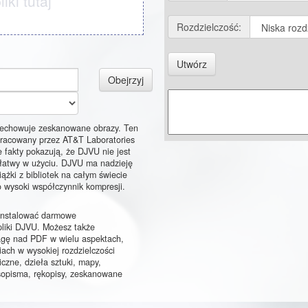
iki tutaj
Rozdzielczość:
Utwórz
Obejrzyj
zechowuje zeskanowane obrazy. Ten
racowany przez AT&T Laboratories
 fakty pokazują, że DJVU nie jest
 łatwy w użyciu. DJVU ma nadzieję
iążki z bibliotek na całym świecie
 wysoki współczynnik kompresji.
ainstalować darmowe
liki DJVU. Możesz także
gę nad PDF w wielu aspektach,
iach w wysokiej rozdzielczości
iczne, dzieła sztuki, mapy,
sopisma, rękopisy, zeskanowane