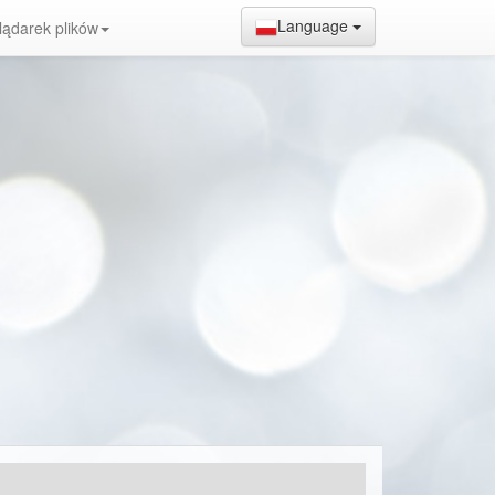
Language
lądarek plików