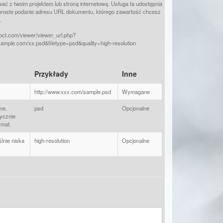
ć z twoim projektem lub stroną internetową. Usługa ta udostępnia
proste podanie adresu URL dokumentu, którego zawartość chcesz
.
foct.com/viewer/viewer_url.php?
sample.com/xx.psd&filetype=psd&quality=high-resolution
Przykłady
Inne
http://www.xxx.com/sample.psd
Wymagane
ne,
psd
Opcjonalne
ycznie
rmat.
lnie niska
high-resolution
Opcjonalne