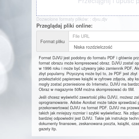
Przeciągnij i upuść pl
Dozwolone formaty plików: : djvu,djv
Przeglądaj pliki online:
Format pliku
Format DJVU jest podobny do formatu PDF i głównie pr
format obrazu może kompresować obraz. DJVU został op
w 1996 roku i może być używany jako zamiennik PDF. Ale
zbyt popularny. Przyczyną może być to, że PDF jest zbyt
przekształcić papierowe książki w cyfrowe zdjęcia, aby ks
mogły zostać przeniesione do Internetu. DJVU ma bardzo
Obraz w magazynie 50M można skompresować do 5M.
Jeśli chcesz wyświetlić zawartość pliku DJVU, możesz z
oprogramowanie. Adobe Acrobat może także sprawdzać p
przekonwertować DJVU na format PDF. DJVU ma przewa
takich jak mniejszy rozmiar i szybki wyświetlacz. Na zdjęc
bardziej odpowiedni jest DJVU. Takie jak instrukcje techn
dokumenty finansowe, zeskanowana poczta, książki, cza
gazety itp.