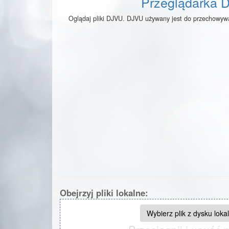
Przeglądarka 
Oglądaj pliki DJVU. DJVU używany jest do przechowy
Obejrzyj pliki lokalne:
Wybierz plik z dysku loka